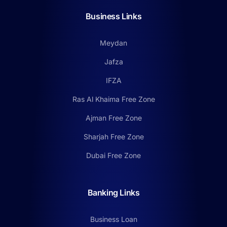
Business Links
Meydan
Jafza
IFZA
Ras Al Khaima Free Zone
Ajman Free Zone
Sharjah Free Zone
Dubai Free Zone
Banking Links
Business Loan