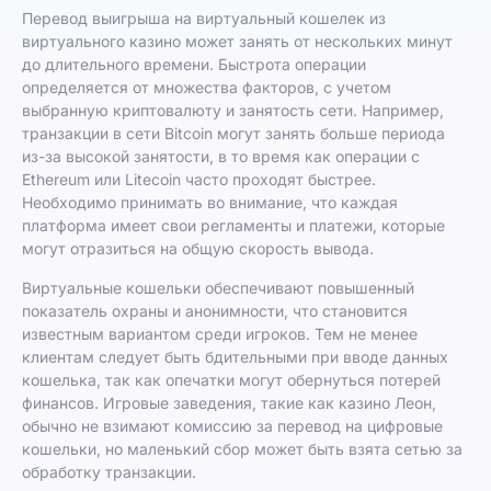
Перевод выигрыша на виртуальный кошелек из
виртуального казино может занять от нескольких минут
до длительного времени. Быстрота операции
определяется от множества факторов, с учетом
выбранную криптовалюту и занятость сети. Например,
транзакции в сети Bitcoin могут занять больше периода
из-за высокой занятости, в то время как операции с
Ethereum или Litecoin часто проходят быстрее.
Необходимо принимать во внимание, что каждая
платформа имеет свои регламенты и платежи, которые
могут отразиться на общую скорость вывода.
Виртуальные кошельки обеспечивают повышенный
показатель охраны и анонимности, что становится
известным вариантом среди игроков. Тем не менее
клиентам следует быть бдительными при вводе данных
кошелька, так как опечатки могут обернуться потерей
финансов. Игровые заведения, такие как казино Леон,
обычно не взимают комиссию за перевод на цифровые
кошельки, но маленький сбор может быть взята сетью за
обработку транзакции.