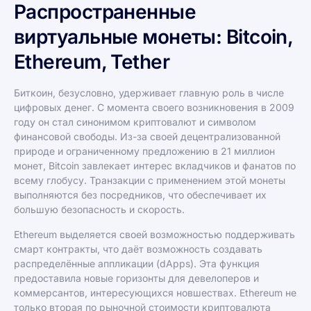
Распространенные
виртуальные монеты: Bitcoin,
Ethereum, Tether
Биткоин, безусловно, удерживает главную роль в числе
цифровых денег. С момента своего возникновения в 2009
году он стал синонимом криптовалют и символом
финансовой свободы. Из-за своей децентрализованной
природе и ограниченному предложению в 21 миллион
монет, Bitcoin завлекает интерес вкладчиков и фанатов по
всему глобусу. Транзакции с применением этой монеты
выполняются без посредников, что обеспечивает их
большую безопасность и скорость.
Ethereum выделяется своей возможностью поддерживать
смарт контракты, что даёт возможность создавать
распределённые аппликации (dApps). Эта функция
предоставила новые горизонты для девелоперов и
коммерсантов, интересующихся новшествах. Ethereum не
только вторая по рыночной стоимости криптовалюта