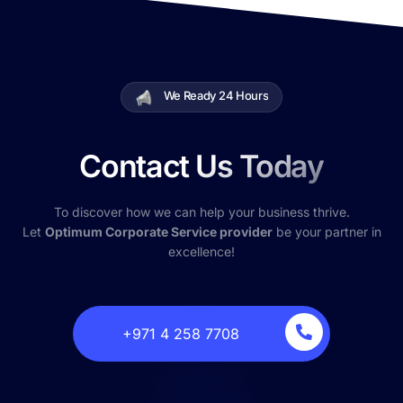
We Ready 24 Hours
Contact Us Today
To discover how we can help your business thrive.
Let
Optimum Corporate Service provider
be your partner in
excellence!
‎+971 4 258 7708