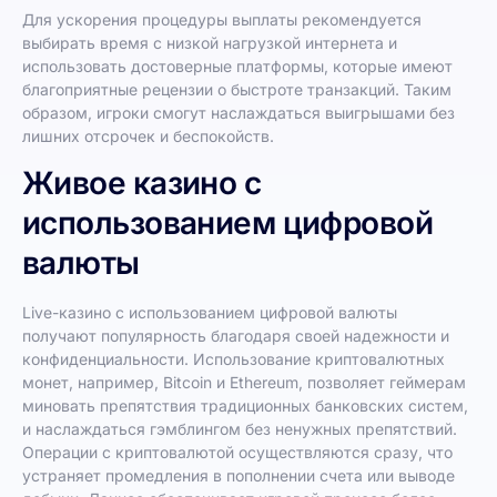
Для ускорения процедуры выплаты рекомендуется
выбирать время с низкой нагрузкой интернета и
использовать достоверные платформы, которые имеют
благоприятные рецензии о быстроте транзакций. Таким
образом, игроки смогут наслаждаться выигрышами без
лишних отсрочек и беспокойств.
Живое казино с
использованием цифровой
валюты
Live-казино с использованием цифровой валюты
получают популярность благодаря своей надежности и
конфиденциальности. Использование криптовалютных
монет, например, Bitcoin и Ethereum, позволяет геймерам
миновать препятствия традиционных банковских систем,
и наслаждаться гэмблингом без ненужных препятствий.
Операции с криптовалютой осуществляются сразу, что
устраняет промедления в пополнении счета или выводе