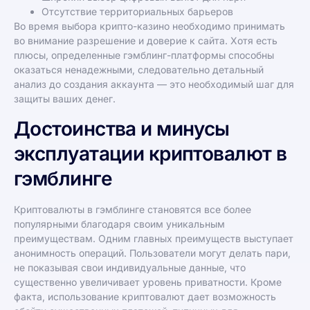
Отсутствие территориальных барьеров
Во время выбора крипто-казино необходимо принимать
во внимание разрешение и доверие к сайта. Хотя есть
плюсы, определенные гэмблинг-платформы способны
оказаться ненадежными, следовательно детальный
анализ до создания аккаунта — это необходимый шаг для
защиты ваших денег.
Достоинства и минусы
эксплуатации криптовалют в
гэмблинге
Криптовалюты в гэмблинге становятся все более
популярными благодаря своим уникальным
преимуществам. Одним главных преимуществ выступает
анонимность операций. Пользователи могут делать пари,
не показывая свои индивидуальные данные, что
существенно увеличивает уровень приватности. Кроме
факта, использование криптовалют дает возможность