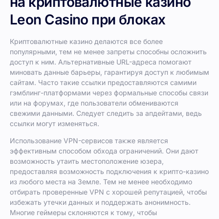
на криптовалютные казино
Leon Casino при блоках
Криптовалютные казино делаются все более
популярными, тем не менее запреты способны осложнить
доступ к ним. Альтернативные URL-адреса помогают
миновать данные барьеры, гарантируя доступ к любимым
сайтам. Часто такие ссылки предоставляются самими
гэмблинг-платформами через формальные способы связи
или на форумах, где пользователи обмениваются
свежими данными. Следует следить за апдейтами, ведь
ссылки могут изменяться.
Использование VPN-сервисов также является
эффективным способом обхода ограничений. Они дают
возможность утаить местоположение юзера,
предоставляя возможность подключения к крипто-казино
из любого места на Земле. Тем не менее необходимо
отбирать проверенные VPN с хорошей репутацией, чтобы
избежать утечки данных и поддержать анонимность.
Многие геймеры склоняются к тому, чтобы