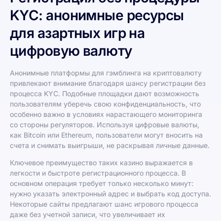
KYC: анонимные ресурсы
для азартных игр на
цифровую валюту
Анонимные платформы для гэмблинга на криптовалюту
привлекают внимание благодаря шансу регистрации без
процесса KYC. Подобные площадки дают возможность
пользователям уберечь свою конфиденциальность, что
особенно важно в условиях нарастающего мониторинга
со стороны регуляторов. Используя цифровые валюты,
как Bitcoin или Ethereum, пользователи могут вносить на
счета и снимать выигрыши, не раскрывая личные данные.
Ключевое преимущество таких казино выражается в
легкости и быстроте регистрационного процесса. В
основном операция требует только несколько минут:
нужно указать электронный адрес и выбрать код доступа.
Некоторые сайты предлагают шанс игрового процесса
даже без учетной записи, что увеличивает их