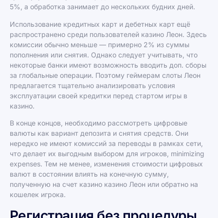
5%, а обработка занимает до нескольких будних дней.
Использование кредитных карт и дебетных карт ещё
распространено среди пользователей казино Леон. Здесь
комиссии обычно меньше — примерно 2% из суммы
пополнения или снятия. Однако следует учитывать, что
некоторые банки имеют возможность вводить доп. сборы
за глобальные операции. Поэтому геймерам слоты Леон
предлагается тщательно анализировать условия
эксплуатации своей кредитки перед стартом игры в
казино.
В конце концов, необходимо рассмотреть цифровые
валюты как вариант депозита и снятия средств. Они
нередко не имеют комиссий за переводы в рамках сети,
что делает их выгодным выбором для игроков, minimizing
expenses. Тем не менее, изменения стоимости цифровых
валют в состоянии влиять на конечную сумму,
полученную на счет казино казино Леон или обратно на
кошелек игрока.
Регистрация без процедуры