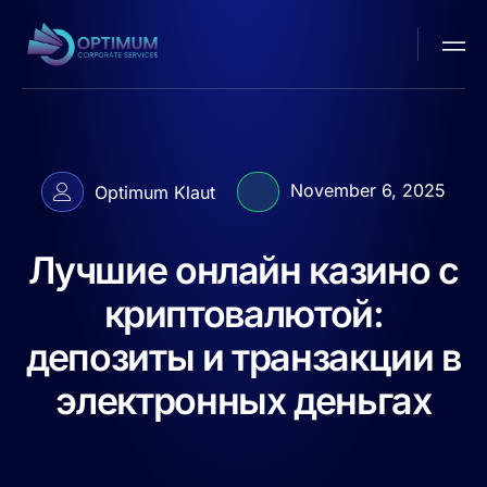
November 6, 2025
Optimum Klaut
Лучшие онлайн казино с
криптовалютой:
депозиты и транзакции в
электронных деньгах