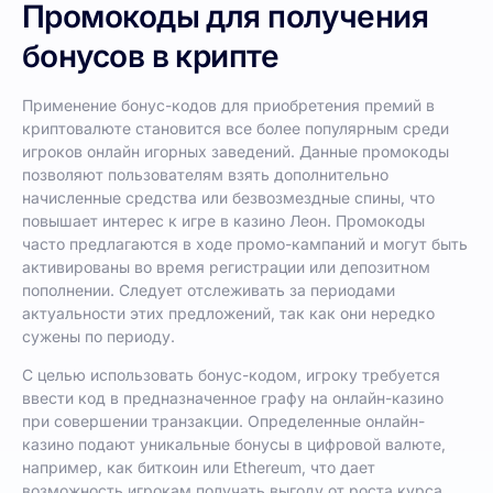
Промокоды для получения
бонусов в крипте
Применение бонус-кодов для приобретения премий в
криптовалюте становится все более популярным среди
игроков онлайн игорных заведений. Данные промокоды
позволяют пользователям взять дополнительно
начисленные средства или безвозмездные спины, что
повышает интерес к игре в казино Леон. Промокоды
часто предлагаются в ходе промо-кампаний и могут быть
активированы во время регистрации или депозитном
пополнении. Следует отслеживать за периодами
актуальности этих предложений, так как они нередко
сужены по периоду.
С целью использовать бонус-кодом, игроку требуется
ввести код в предназначенное графу на онлайн-казино
при совершении транзакции. Определенные онлайн-
казино подают уникальные бонусы в цифровой валюте,
например, как биткоин или Ethereum, что дает
возможность игрокам получать выгоду от роста курса