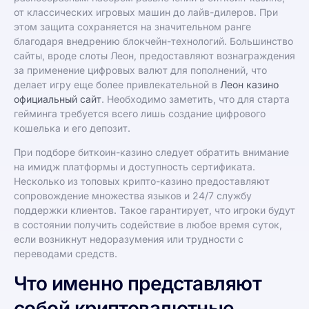
от классических игровых машин до лайв-дилеров. При
этом защита сохраняется на значительном ранге
благодаря внедрению блокчейн-технологий. Большинство
сайты, вроде слоты Леон, предоставляют вознаграждения
за применение цифровых валют для пополнений, что
делает игру еще более привлекательной в
Леон казино
официальный сайт
. Необходимо заметить, что для старта
гейминга требуется всего лишь создание цифрового
кошелька и его депозит.
При подборе биткоин-казино следует обратить внимание
на имидж платформы и доступность сертификата.
Несколько из топовых крипто-казино предоставляют
сопровождение множества языков и 24/7 службу
поддержки клиентов. Такое гарантирует, что игроки будут
в состоянии получить содействие в любое время суток,
если возникнут недоразумения или трудности с
переводами средств.
Что именно представляют
собой криптовалютные