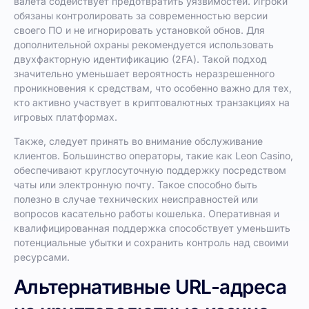
валета содействует предотвратить уязвимостей. Игроки
обязаны контролировать за современностью версии
своего ПО и не игнорировать установкой обнов. Для
дополнительной охраны рекомендуется использовать
двухфакторную идентификацию (2FA). Такой подход
значительно уменьшает вероятность неразрешенного
проникновения к средствам, что особенно важно для тех,
кто активно участвует в криптовалютных транзакциях на
игровых платформах.
Также, следует принять во внимание обслуживание
клиентов. Большинство операторы, такие как Leon Casino,
обеспечивают круглосуточную поддержку посредством
чаты или электронную почту. Такое способно быть
полезно в случае технических неисправностей или
вопросов касательно работы кошелька. Оперативная и
квалифицированная поддержка способствует уменьшить
потенциальные убытки и сохранить контроль над своими
ресурсами.
Альтернативные URL-адреса