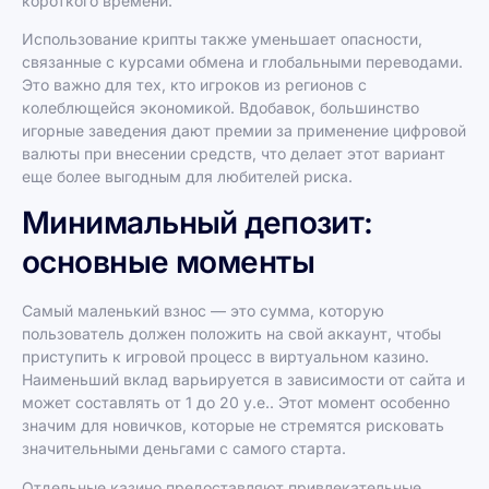
короткого времени.
Использование крипты также уменьшает опасности,
связанные с курсами обмена и глобальными переводами.
Это важно для тех, кто игроков из регионов с
колеблющейся экономикой. Вдобавок, большинство
игорные заведения дают премии за применение цифровой
валюты при внесении средств, что делает этот вариант
еще более выгодным для любителей риска.
Минимальный депозит:
основные моменты
Самый маленький взнос — это сумма, которую
пользователь должен положить на свой аккаунт, чтобы
приступить к игровой процесс в виртуальном казино.
Наименьший вклад варьируется в зависимости от сайта и
может составлять от 1 до 20 у.е.. Этот момент особенно
значим для новичков, которые не стремятся рисковать
значительными деньгами с самого старта.
Отдельные казино предоставляют привлекательные