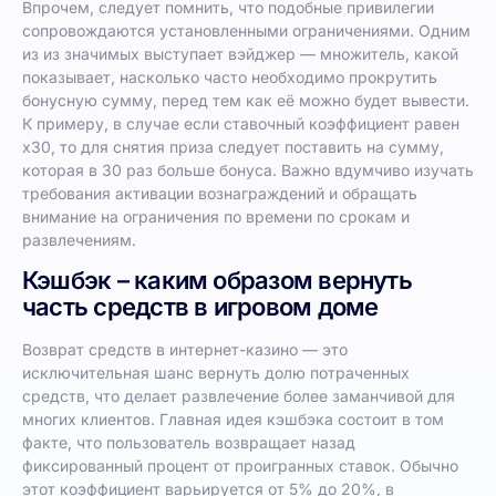
Впрочем, следует помнить, что подобные привилегии
сопровождаются установленными ограничениями. Одним
из из значимых выступает вэйджер — множитель, какой
показывает, насколько часто необходимо прокрутить
бонусную сумму, перед тем как её можно будет вывести.
К примеру, в случае если ставочный коэффициент равен
x30, то для снятия приза следует поставить на сумму,
которая в 30 раз больше бонуса. Важно вдумчиво изучать
требования активации вознаграждений и обращать
внимание на ограничения по времени по срокам и
развлечениям.
Кэшбэк – каким образом вернуть
часть средств в игровом доме
Возврат средств в интернет-казино — это
исключительная шанс вернуть долю потраченных
средств, что делает развлечение более заманчивой для
многих клиентов. Главная идея кэшбэка состоит в том
факте, что пользователь возвращает назад
фиксированный процент от проигранных ставок. Обычно
этот коэффициент варьируется от 5% до 20%, в