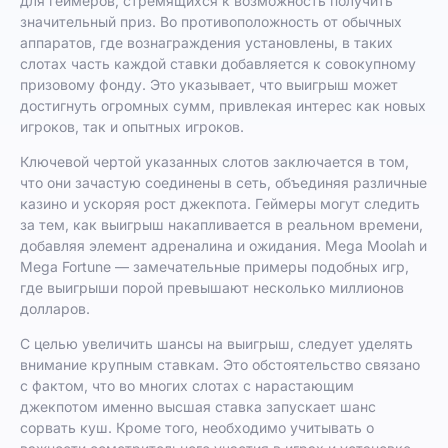
для геймеров, стремящихся к возможность получить
значительный приз. Во противоположность от обычных
аппаратов, где вознаграждения установлены, в таких
слотах часть каждой ставки добавляется к совокупному
призовому фонду. Это указывает, что выигрыш может
достигнуть огромных сумм, привлекая интерес как новых
игроков, так и опытных игроков.
Ключевой чертой указанных слотов заключается в том,
что они зачастую соединены в сеть, объединяя различные
казино и ускоряя рост джекпота. Геймеры могут следить
за тем, как выигрыш накапливается в реальном времени,
добавляя элемент адреналина и ожидания. Mega Moolah и
Mega Fortune — замечательные примеры подобных игр,
где выигрыши порой превышают несколько миллионов
долларов.
С целью увеличить шансы на выигрыш, следует уделять
внимание крупным ставкам. Это обстоятельство связано
с фактом, что во многих слотах с нарастающим
джекпотом именно высшая ставка запускает шанс
сорвать куш. Кроме того, необходимо учитывать о