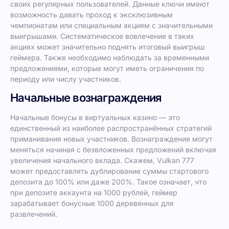
своих регулярных пользователей. Данные ключи имеют
возможность давать проход к эксклюзивным
чемпионатам или специальным акциям с значительными
выигрышами. Систематическое вовлечение в таких
акциях может значительно поднять итоговый выигрыш
геймера. Также необходимо наблюдать за временными
предложениями, которые могут иметь ограничения по
периоду или числу участников.
Начальные вознаграждения
Начальные бонусы в виртуальных казино — это
единственный из наиболее распространённых стратегий
приманивания новых участников. Вознаграждения могут
меняться начиная с безвложенных предложений включая
увеличения начального вклада. Скажем, Vulkan 777
может предоставлять дублирование суммы стартового
депозита до 100% или даже 200%. Такое означает, что
при депозите аккаунта на 1000 рублей, геймер
зарабатывает бонусные 1000 деревянных для
развлечений.