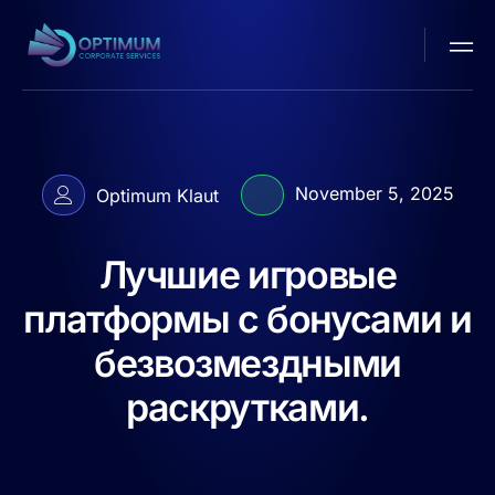
November 5, 2025
Optimum Klaut
Лучшие игровые
платформы с бонусами и
безвозмездными
раскрутками.