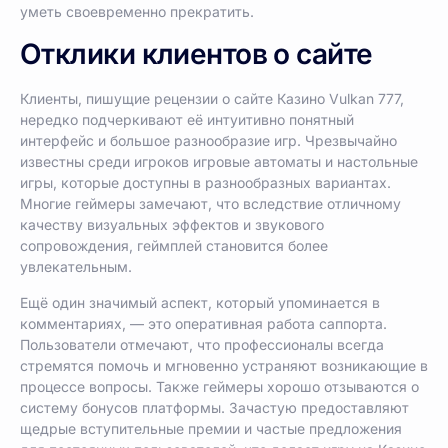
уметь своевременно прекратить.
Отклики клиентов о сайте
Клиенты, пишущие рецензии о сайте Казино Vulkan 777,
нередко подчеркивают её интуитивно понятный
интерфейс и большое разнообразие игр. Чрезвычайно
известны среди игроков игровые автоматы и настольные
игры, которые доступны в разнообразных вариантах.
Многие геймеры замечают, что вследствие отличному
качеству визуальных эффектов и звукового
сопровождения, геймплей становится более
увлекательным.
Ещё один значимый аспект, который упоминается в
комментариях, — это оперативная работа саппорта.
Пользователи отмечают, что профессионалы всегда
стремятся помочь и мгновенно устраняют возникающие в
процессе вопросы. Также геймеры хорошо отзываются о
систему бонусов платформы. Зачастую предоставляют
щедрые вступительные премии и частые предложения