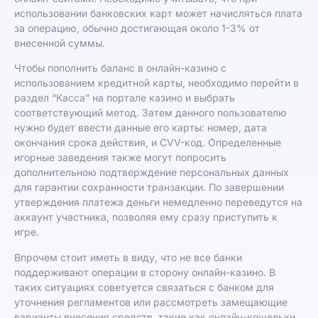
использовании банковских карт может начисляться плата
за операцию, обычно достигающая около 1-3% от
внесенной суммы.
Чтобы пополнить баланс в онлайн-казино с
использованием кредитной карты, необходимо перейти в
раздел “Касса” на портале казино и выбрать
соответствующий метод. Затем данного пользователю
нужно будет ввести данные его карты: номер, дата
окончания срока действия, и CVV-код. Определенные
игорные заведения также могут попросить
дополнительною подтверждение персональных данных
для гарантии сохранности транзакции. По завершении
утверждения платежа деньги немедленно переведутся на
аккаунт участника, позволяя ему сразу приступить к
игре.
Впрочем стоит иметь в виду, что не все банки
поддерживают операции в сторону онлайн-казино. В
таких ситуациях советуется связаться с банком для
уточнения регламентов или рассмотреть замещающие
варианты внесения средств, такие как онлайн-кошельки