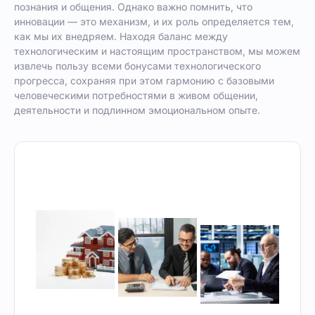
познания и общения. Однако важно помнить, что
инновации — это механизм, и их роль определяется тем,
как мы их внедряем. Находя баланс между
технологическим и настоящим пространством, мы можем
извлечь пользу всеми бонусами технологического
прогресса, сохраняя при этом гармонию с базовыми
человеческими потребностями в живом общении,
деятельности и подлинном эмоциональном опыте.
April 17,
April 13,
Apri
2026
2026
2026
Optimum
Optimum
Opt
Best
Best
Corp
Mortgage
Business
Fina
Loan
Loan
Consu
Consultants
Consultants
in Du
in Dubai
in Dubai
UAE 
UAE for
UAE for
Exper
Hassle-
Fast &
Finan
Free Home
Hassle-
Advi