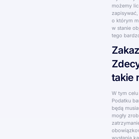
możemy licz
zapisywać, 
o którym mo
w stanie ob
tego bardzo
Zakaz
Zdecy
takie
W tym celu 
Podatku ban
będą musiał
mogły zrob
zatrzymani
obowiązkow
wysłania k