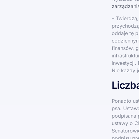
zarządzani
– Twierdzą
przychodzą 
oddaje tę 
codziennym 
finansów, 
infrastrukt
inwestycji.
Nie każdy j
Liczb
Ponadto us
psa. Ustawa
podpisana p
ustawy o C
Senatorowie
podpisu pre