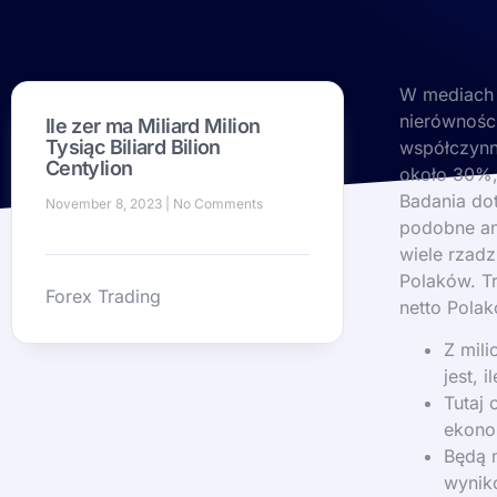
W mediach 
nierównośc
Ile zer ma Miliard Milion
Tysiąc Biliard Bilion
współczynni
Centylion
około 30%, 
Badania dot
November 8, 2023
No Comments
podobne ana
wiele rzad
Polaków. Tr
Forex Trading
netto Pola
Z mili
jest, 
Tutaj 
ekono
Będą 
wynik