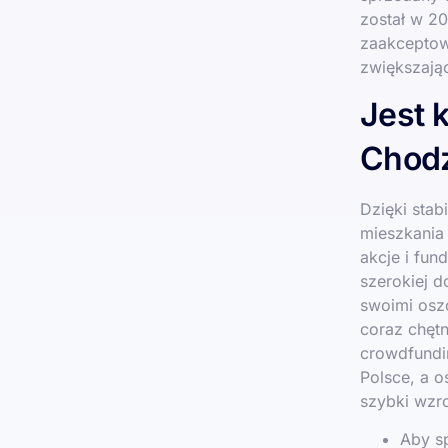
został w 2
zaakceptow
zwiększają
Jest 
Chodz
Dzięki stab
mieszkania
akcje i fun
szerokiej d
swoimi osz
coraz chętn
crowdfundi
Polsce, a o
szybki wzr
Aby s