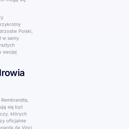
zy
trzykrotny
trzostw Polski,
ył w samy
yszłych
w swojej
drowia
o Rembrandta,
ują się być
czy, których
y oficjalnie
narda da Vinci