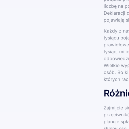
liczbę na 
Deklaracji 
pojawiają s
Każdy z nas
tysiącu poj
prawidłowej
tysiąc, mili
odpowiedzi 
Wielkie wyg
osób. Bo ki
których rac
Różni
Zajmijcie s
przeciwnik
planuje spł
słynny esej