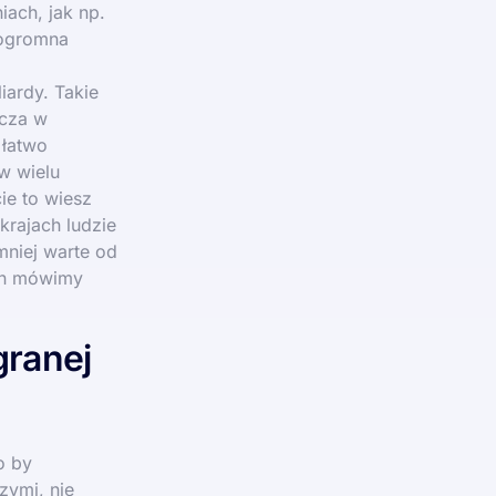
ach, jak np.
 ogromna
iardy. Takie
zcza w
 łatwo
 w wielu
ie to wiesz
krajach ludzie
 mniej warte od
ion mówimy
granej
o by
zymi, nie