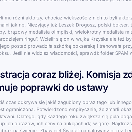
i mu różni aktorzy, chociaż większość z nich to byli aktor
nalni jak np. Nieżyjący już Leszek Drogosz, polski bokser, 
py, brązowy medalista olimpijski, wielokrotny medalista mis
odziejem ringu”. Wcielił się on w wujka Krzyśka ale też b
jego postać prowadziła szkółkę bokserską i trenowała prz
oksu. Jeśli nie widzisz wiadomości, sprawdź folder SPAM 
stracja coraz bliżej. Komisja z
muje poprawki do ustawy
iś czas odkrywa się jakiś zagubiony obraz tego lub inneg
jest ograniczona. Potwierdzono empirycznie, że zmarli okaz
ktywni. Dlatego, gdy każdego roku zwiększa się pula boga
up ich obrazów, ich ceny na aukcjach idą w górę. Najdroższ
obraz na świecie „Zbawiciel Świata” namalowany przez Leo