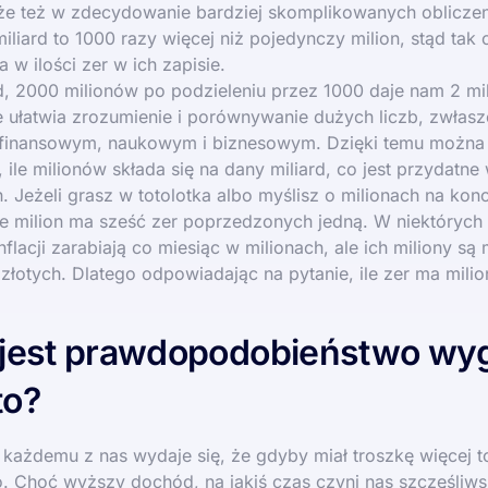
e też w zdecydowanie bardziej skomplikowanych obliczeni
iliard to 1000 razy więcej niż pojedynczy milion, stąd tak
a w ilości zer w ich zapisie.
, 2000 milionów po podzieleniu przez 1000 daje nam 2 mil
e ułatwia zrozumienie i porównywanie dużych liczb, zwłas
 finansowym, naukowym i biznesowym. Dzięki temu można
ile milionów składa się na dany miliard, co jest przydatne
. Jeżeli grasz w totolotka albo myślisz o milionach na konc
e milion ma sześć zer poprzedzonych jedną. W niektórych 
flacji zarabiają co miesiąc w milionach, ale ich miliony są
złotych. Dlatego odpowiadając na pytanie, ile zer ma mil
 jest prawdopodobieństwo wy
to?
każdemu z nas wydaje się, że gdyby miał troszkę więcej t
. Choć wyższy dochód, na jakiś czas czyni nas szczęśliws