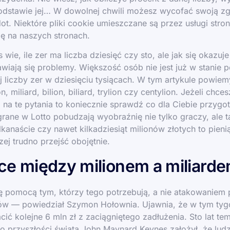
podstawie jej… W dowolnej chwili możesz wycofać swoją z
dot. Niektóre pliki cookie umieszczane są przez usługi stron
ię na naszych stronach.
 wie, ile zer ma liczba dziesięć czy sto, ale jak się okazuje
awiają się problemy. Większość osób nie jest już w stanie 
 liczby zer w dziesięciu tysiącach. W tym artykule powiemy
on, miliard, bilion, biliard, trylion czy centylion. Jeżeli chc
na te pytania to koniecznie sprawdź co dla Ciebie przygo
rane w Lotto pobudzają wyobraźnię nie tylko graczy, ale 
lkanaście czy nawet kilkadziesiąt milionów złotych to pien
zej trudno przejść obojętnie.
ce między milionem a miliard
ię pomocą tym, którzy tego potrzebują, a nie atakowaniem 
ów — powiedział Szymon Hołownia. Ujawnia, że w tym tygo
acić kolejne 6 mln zł z zaciągniętego zadłużenia. Sto lat te
 o przyszłości świata John Maynard Keynes założył, że lud