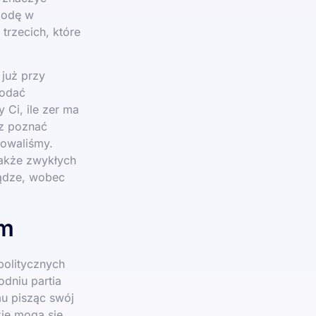
godę w
 trzecich, które
 już przy
podać
 Ci, ile zer ma
esz poznać
towaliśmy.
także zwykłych
iądze, wobec
em
politycznych
dniu partia
mu pisząc swój
zie mogą się