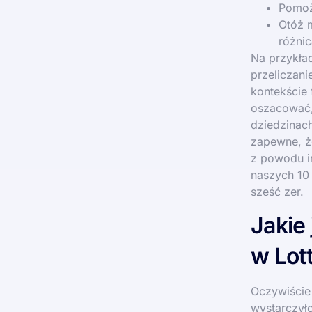
Pomoż
Otóż m
różnic
Na przykład
przeliczani
kontekście
oszacować, 
dziedzinach
zapewne, ż
z powodu in
naszych 10 
sześć zer.
Jakie
w Lot
Oczywiście 
wystarczyło