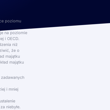
ące poziomu
je na poziomie
iej i OECD.
dzenia niż
iwić, że o
ład majątku
zkład majątku
ej zadawanych
ej i mniej
stalenie
za niebyłe.