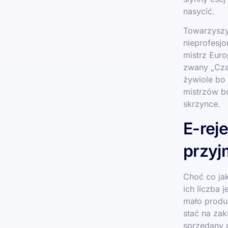
nasycić.
Towarzyszyl
nieprofesjo
mistrz Euro
zwany „Czar
żywiole bo 
mistrzów b
skrzynce.
E-reje
przyj
Choć co jak
ich liczba 
mało produ
stać na zak
sprzedany 