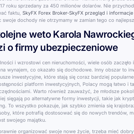
017 roku sprzedany za 450 milionów dolarów. Nie przychod
ać faktu,
SkyFX Forex Broker-SkyFX przegląd i informacje
c swoje dochody nie otrzymamy w zamian tego co najlepsz
kolejne weto Karola Nawrockie
i o firmy ubezpieczeniowe
ilności i wzrostowi cen nieruchomości, wiele osób zaczęł
 na wynajem, co okazało się dochodowe. Inny obszar to in
dusze inwestycyjne, które stają się coraz bardziej popularne
ostępności platform inwestycyjnych, Polacy mogą łatwo i t
czędnościami. Warto również zauważyć, że młodsze pokol
iej sięgają po alternatywne formy inwestycji, takie jak kry
ng. To wszystko pokazuje, jak szybko zmienia się krajobr
soby, które potrafią dostosować się do nowych trendów, m
ost swojego majątku.
prawnie organizować swoje nowe życie, trzeba mieć dobry