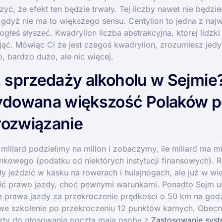
yć, że efekt ten będzie trwały. Tej liczby nawet nie będzie
gdyż nie ma to większego sensu. Centylion to jedna z najw
głeś słyszeć. Kwadrylion liczba abstrakcyjna, której lidzki
jąć. Mówiąc Ci że jest czegoś kwadrylion, zrozumiesz jedyn
, bardzo dużo, ale nic więcej.
 sprzedaży alkoholu w Sejmie
dowana większość Polaków p
 rozwiązanie
miliard podzielimy na milion i zobaczymy, ile miliard ma m
kowego (podatku od niektórych instytucji finansowych). R
y jeździć w kasku na rowerach i hulajnogach, ale już w wie
ić prawo jazdy, choć pewnymi warunkami. Ponadto Sejm u
e prawa jazdy za przekroczenie prędkości o 50 km na godz
e szkolenie po przekroczeniu 12 punktów karnych. Obecn
arty do głosowania pocztą mają osoby z
Zastosowanie sys