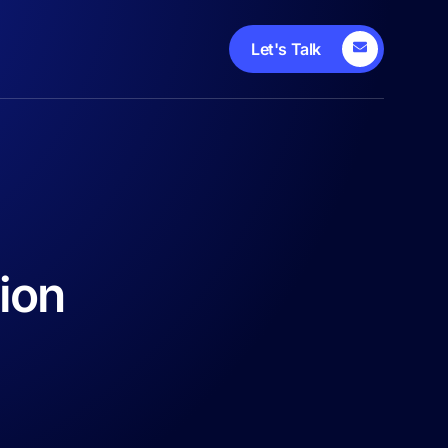
Let's Talk
lion