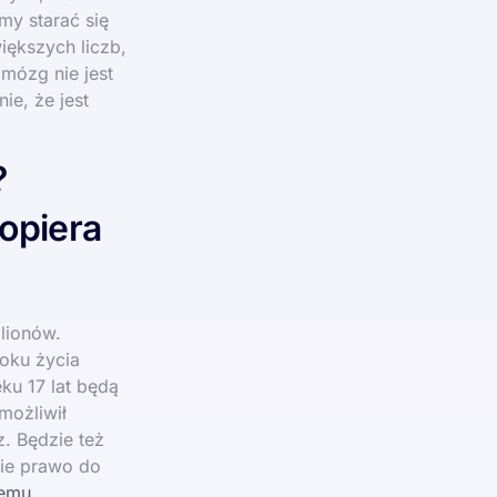
my starać się
iększych liczb,
 mózg nie jest
ie, że jest
?
opiera
ilionów.
oku życia
ku 17 lat będą
możliwił
. Będzie też
ie prawo do
temu