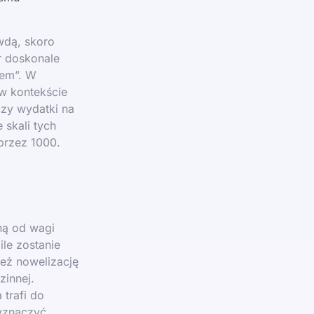
wdą, skoro
r doskonale
rem”. W
 w kontekście
czy wydatki na
 skali tych
 przez 1000.
ną od wagi
ile zostanie
też nowelizację
zinnej.
trafi do
wyznaczyć