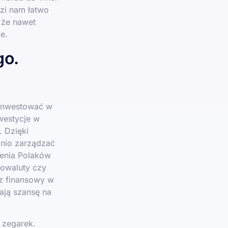
zi nam łatwo
że nawet
e.
go.
o inwestować w
westycje w
. Dzięki
anio zarządzać
enia Polaków
ptowaluty czy
az finansowy w
ają szansę na
 zegarek.