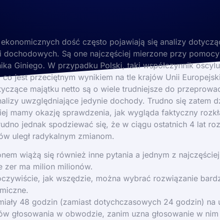
ekonomicznych dość często pojawiają się analizy dotycz
i dochodowych. Są one najczęściej mierzone przy pomocy
ka Giniego. W przypadku Polski, taki współczynnik oscylu
co jest przeciętnym wynikiem na tle krajów Unii Europejsk
yczące majątku netto są o wiele trudniejsze do przeprowa
lizy uwzględniające jedynie dochody. Trudno się zatem dz
ziej mamy okazję sprawdzenia, jak wygląda faktyczny rozk
udno jednak spodziewać się, że w ciągu ostatnich 4 lat ro
ków uległ radykalnym zmianom.
onem wiążą się również inne pytania a jednym z najczęści
ile zer ma milion milionów.
oczywiście, jak wszędzie, można wybrać rozwiązanie bardzi
miczne.
miały 48 godzin (zamiast dotychczasowych 24 godzin) na u
ów głosowania w obwodzie, zanim uzna głosowanie w nim 