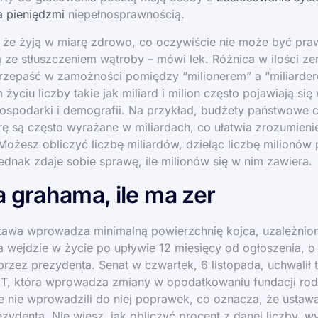
a pieniędzmi
niepełnosprawnością.
, że żyją w miarę zdrowo, co oczywiście nie może być pra
ze stłuszczeniem wątroby – mówi lek. Różnica w ilości ze
przepaść w zamożności pomiędzy “milionerem” a “miliarde
życiu liczby takie jak miliard i milion często pojawiają się
gospodarki i demografii. Na przykład, budżety państwowe 
urę są często wyrażane w miliardach, co ułatwia zrozumienie
 Możesz obliczyć liczbę miliardów, dzieląc liczbę milionów
ednak zdaje sobie sprawę, ile milionów się w nim zawiera.
a grahama, ile ma zer
tawa wprowadza minimalną powierzchnię kojca, uzależnio
 wejdzie w życie po upływie 12 miesięcy od ogłoszenia, o 
rzez prezydenta. Senat w czwartek, 6 listopada, uchwalił 
IT, która wprowadza zmiany w opodatkowaniu fundacji rod
 nie wprowadzili do niej poprawek, co oznacza, że ustawa 
zydenta. Nie wiesz, jak obliczyć procent z danej liczby, 